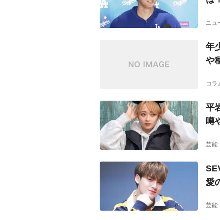
ニュ
年
や
コラ
平
噂
芸能
S
愛
芸能