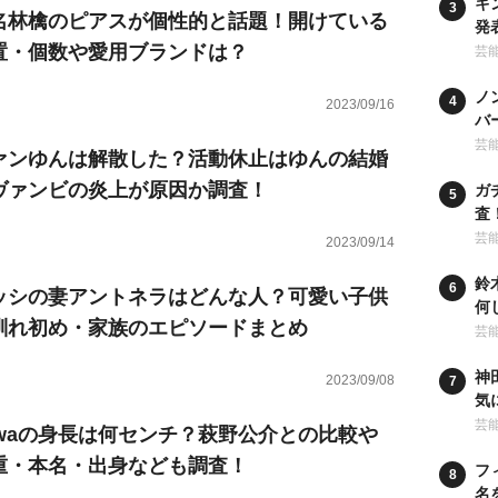
キ
名林檎のピアスが個性的と話題！開けている
発
置・個数や愛用ブランドは？
な
芸
ノ
2023/09/16
バ
ー
芸
ァンゆんは解散した？活動休止はゆんの結婚
ヴァンビの炎上が原因か調査！
ガ
査
行
芸
2023/09/14
鈴
ッシの妻アントネラはどんな人？可愛い子供
何
馴れ初め・家族のエピソードまとめ
の
芸
神
2023/09/08
気
卒
芸
iwaの身長は何センチ？萩野公介との比較や
重・本名・出身なども調査！
フ
名