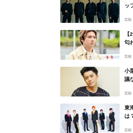
ッ
芸能
【
匂
芸能
小
議
芸能
東
は
芸能