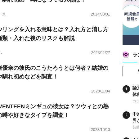
ース
2024/03/31
少リングを入れる意味とは？入れ方と消し方
種類・入れた後のリスクも解説
ム
2023/11/27
ラ
岩優奈の彼氏のこうたろうとは何者？結婚の
や馴れ初めなどを調査！
論
2023/11/04
体
コ
EVENTEENミンギュの彼女は？ツウィとの熱
中
の噂や好きなタイプを調査！
界
時
芸
2023/10/13