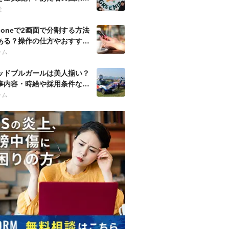
歴も調査！
能
Phoneで2画面で分割する方法
ある？操作の仕方やおすすめ
プリも紹介！
ラム
ッドブルガールは美人揃い？
事内容・時給や採用条件など
徹底調査！
ラム