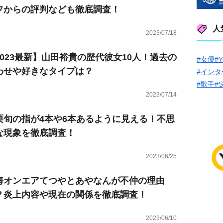
フからの評判なども徹底調査！
人
2023/07/18
2023最新】山田裕貴の歴代彼女10人！過去の
#女優
#Y
わせや好きなタイプは？
#インタ
#歌手
#
2023/07/14
栗旬の指が4本や6本あるように見える！不思
な現象を徹底調査！
2023/06/25
海オンエアてつやとあやなんが不仲の理由
？炎上内容や現在の関係を徹底調査！
2023/06/10