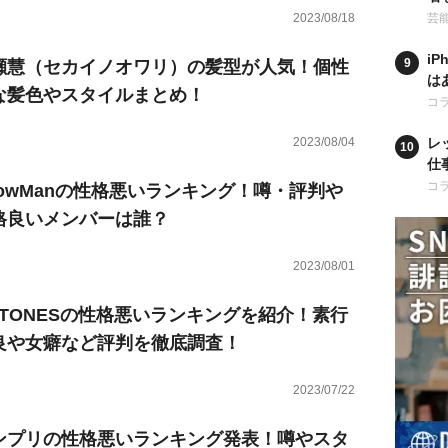
学
2023/08/18
芸
i
瀬慧（セカイノオワリ）の髪型が人気！個性
は
な髪色やスタイルまとめ！
ア
コ
2023/08/04
レ
仕
も
コ
nowManの性格悪いランキング！噂・評判や
格良いメンバーは誰？
2023/08/01
ixTONESの性格悪いランキングを紹介！素行
良や女癖など評判を徹底調査！
2023/07/22
ンプリの性格悪いランキング発表！噂やスタ