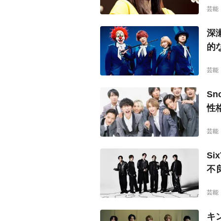
芸能
深
的
芸能
S
性
芸能
S
不
芸能
キ