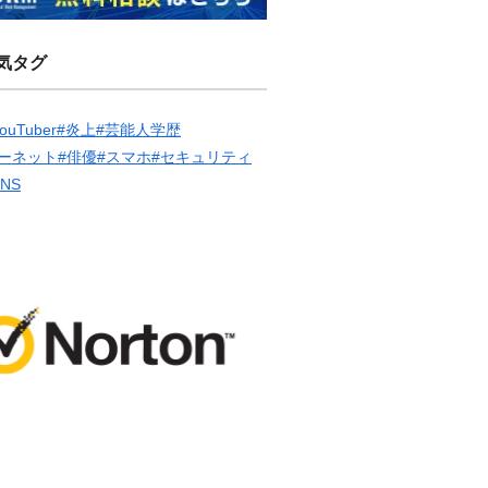
気タグ
ouTuber
#炎上
#芸能人学歴
ーネット
#俳優
#スマホ
#セキュリティ
SNS