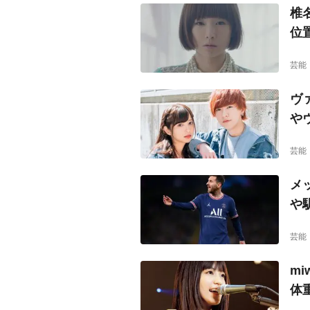
椎
位
芸能
ヴ
や
芸能
メ
や
芸能
m
体