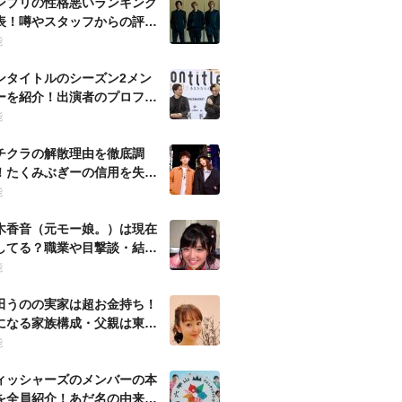
ンプリの性格悪いランキング
表！噂やスタッフからの評判
ども徹底調査！
能
ンタイトルのシーズン2メン
ーを紹介！出演者のプロフィ
ルを徹底調査！
能
チクラの解散理由を徹底調
！たくみぶぎーの信用を失う
動とは何？
能
木香音（元モー娘。）は現在
してる？職業や目撃談・結婚
噂など徹底調査！
能
田うのの実家は超お金持ち！
になる家族構成・父親は東大
の官僚？
能
ィッシャーズのメンバーの本
を全員紹介！あだ名の由来・