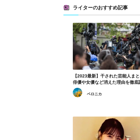
ライターのおすすめ記事
【2023最新】干された芸能人ま
俳優や女優など消えた理由を徹底
査！
ベロニカ