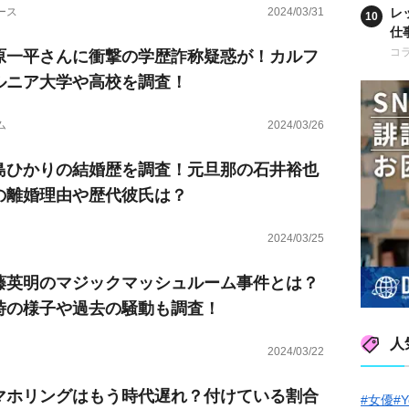
ース
2024/03/31
レ
仕
も
コ
原一平さんに衝撃の学歴詐称疑惑が！カルフ
ルニア大学や高校を調査！
ム
2024/03/26
島ひかりの結婚歴を調査！元旦那の石井裕也
の離婚理由や歴代彼氏は？
2024/03/25
藤英明のマジックマッシュルーム事件とは？
時の様子や過去の騒動も調査！
人
2024/03/22
マホリングはもう時代遅れ？付けている割合
#女優
#Y