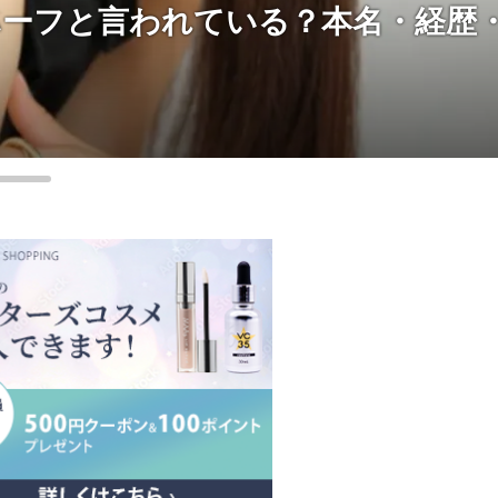
本名・経歴・宗教
ガチクラの解
は何？
芸能
2024/04/17