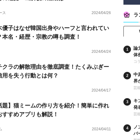
ース
2024/04/26
ラ
木優子はなぜ韓国出身やハーフと言われてい
？本名・経歴・宗教の噂も調査！
論
2024/04/24
体
コ
チクラの解散理由を徹底調査！たくみぶぎー
中
信用を失う行動とは何？
界
時
芸
2024/04/17
キ
話題】猫ミームの作り方を紹介！簡単に作れ
発
おすすめアプリも解説！
な
芸
ノ
ム
2024/04/11
バ