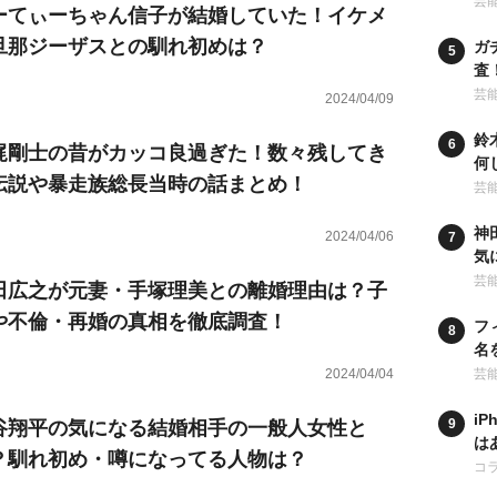
ー
芸
ーてぃーちゃん信子が結婚していた！イケメ
旦那ジーザスとの馴れ初めは？
ガ
査
行
芸
2024/04/09
鈴
梶剛士の昔がカッコ良過ぎた！数々残してき
何
伝説や暴走族総長当時の話まとめ！
の
芸
神
2024/04/06
気
卒
芸
田広之が元妻・手塚理美との離婚理由は？子
や不倫・再婚の真相を徹底調査！
フ
名
学
2024/04/04
芸
i
谷翔平の気になる結婚相手の一般人女性と
は
？馴れ初め・噂になってる人物は？
ア
コ