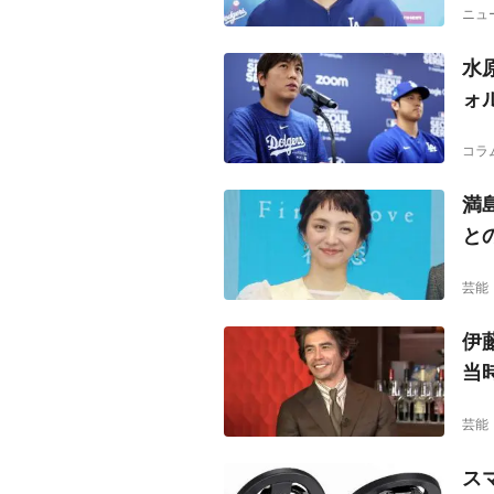
ニュ
水
ォ
コラ
満
と
芸能
伊
当
芸能
ス