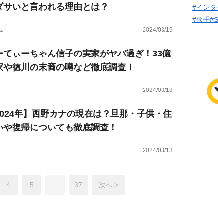
ダサいと言われる理由とは？
#インタ
#歌手
#
ム
2024/03/19
ーてぃーちゃん信子の実家がヤバ過ぎ！33億
家や徳川の末裔の噂など徹底調査！
2024/03/18
2024年】西野カナの現在は？旦那・子供・住
いや復帰についても徹底調査！
2024/03/13
4
5
…
37
次へ >