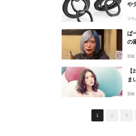
や
コラ
ぱ
の
芸能
【
ま
芸能
1
2
3