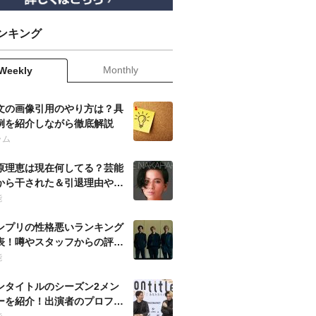
ンキング
Monthly
Weekly
文の画像引用のやり方は？具
例を紹介しながら徹底解説
ラム
原理恵は現在何してる？芸能
から干された＆引退理由や当
の噂も徹底調査！
能
ンプリの性格悪いランキング
表！噂やスタッフからの評判
ども徹底調査！
能
ンタイトルのシーズン2メン
ーを紹介！出演者のプロフィ