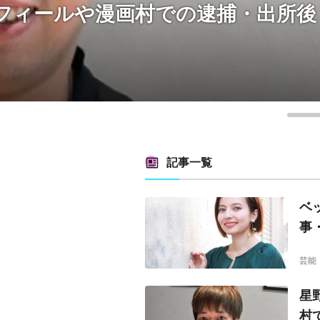
逮捕・出所後
新木優子はなぜ
の噂も調査！
芸能
2024/04/24
記事一覧
ベ
事
芸能
星
村