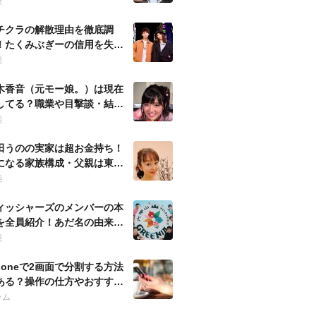
ルを徹底調査！
能
チクラの解散理由を徹底調
！たくみぶぎーの信用を失う
動とは何？
能
木香音（元モー娘。）は現在
してる？職業や目撃談・結婚
噂など徹底調査！
能
田うのの実家は超お金持ち！
になる家族構成・父親は東大
の官僚？
能
ィッシャーズのメンバーの本
を全員紹介！あだ名の由来・
歴も調査！
能
Phoneで2画面で分割する方法
ある？操作の仕方やおすすめ
プリも紹介！
ラム