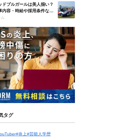
ッドブルガールは美人揃い？
事内容・時給や採用条件など
徹底調査！
ラム
気タグ
ouTuber
#炎上
#芸能人学歴