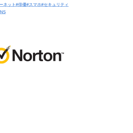
ーネット
#俳優
#スマホ
#セキュリティ
SNS