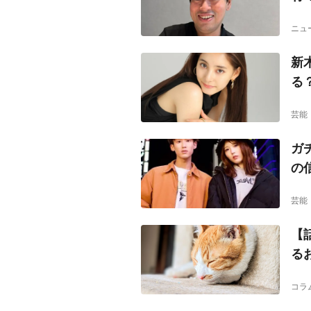
ニュ
新
る
芸能
ガ
の
芸能
【
る
コラ