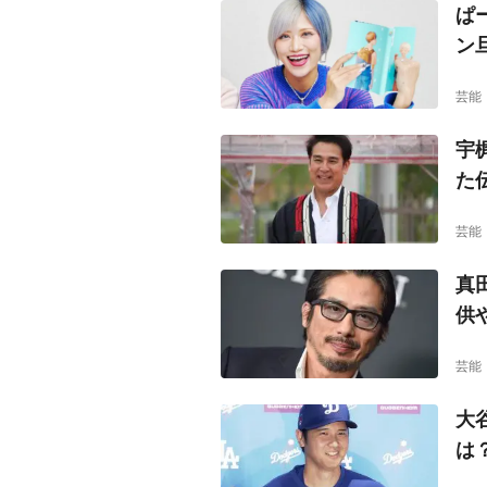
ぱ
ン
芸能
宇
た
芸能
真
供
芸能
大
は