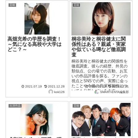
芸能
芸能
高畑充希の学歴を調査！
桐谷美玲と桐谷健太に関
～気になる高校や大学は
係性はある？親戚・実家
どこ？～
や似ている噂など徹底調
査
桐谷美玲と桐谷健太の関係性を
徹底調査。彼らの経歴、外見の
類似点、公の場での言動、お互
いの作品評価を探る。ファンの
視点とSNSでの声、実際に会っ
たことや今後の共演可能性につ
2021.07.19
2021.12.28
2024.02.13
2024.03.01
いても分析していきます。
kok126
SMART-ENTA編集部
出演作品
芸能