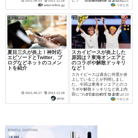
2021.08.03
2021.12.28
2023.06.28
2024.02.21
writer-imfine.gy
ベロニカ
炎上・神対応
芸能
夏目三久が炎上！神対応
スカイピースが炎上した
エピソードとTwitter、ブ
原因は？東海オンエアと
ログなどネットのコメン
のコラボや解散ドッキリ
トを紹介
など！
スカイピースは過去に何度か炎
上していることが判明しまし
た。今回は東海オンエアとのコ
ラボや解散ドッキリなど炎上内
2021.06.27
2021.12.28
容についてまとめています。
2022.09.23
2022.10.13
shi-ki-
ベロニカ