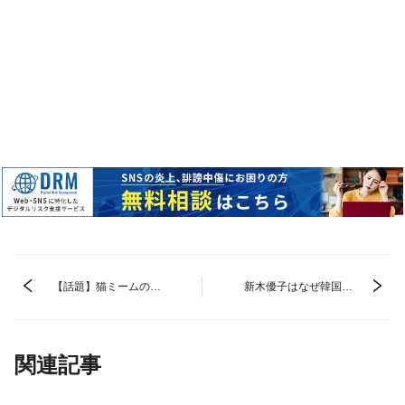
【話題】猫ミームの作
新木優子はなぜ韓国出
り方を紹介！簡単に作
身やハーフと言われて
れるおすすめアプリも
いる？本名・経歴・宗
解説！
教の噂も調査！
関連記事