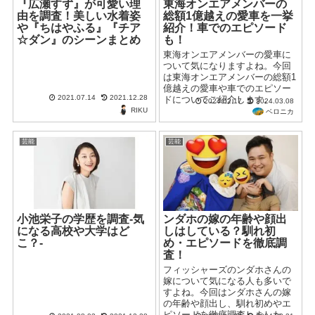
『広瀬すず』が可愛い理
東海オンエアメンバーの
由を調査！美しい水着姿
総額1億越えの愛車を一挙
や『ちはやふる』『チア
紹介！車でのエピソード
☆ダン』のシーンまとめ
も！
東海オンエアメンバーの愛車に
ついて気になりますよね。今回
は東海オンエアメンバーの総額1
億越えの愛車や車でのエピソー
2021.07.14
2021.12.28
ドについてご紹介します。
2024.02.17
2024.03.08
RIKU
ベロニカ
芸能
芸能
小池栄子の学歴を調査-気
ンダホの嫁の年齢や顔出
になる高校や大学はど
しはしている？馴れ初
こ？-
め・エピソードを徹底調
査！
フィッシャーズのンダホさんの
嫁について気になる人も多いで
すよね。今回はンダホさんの嫁
の年齢や顔出し、馴れ初めやエ
ピソードを徹底調査しました。