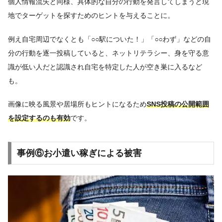
個人情報流失と同様、具体的な自分の行動を発言してしまうと現
地でターゲットを探すためのヒントを与えることに。
例え自宅周辺でなくとも「○○駅についた！」「○○わず」などの自
分の行動を逐一投稿していると、ネットリテラシー、身を守る意
識が低い人だと認識され自宅を特定した人が空き巣に入るなど
も。
画像に映る風景や居場所もヒントになるため
SNS投稿の公開範囲
を設定するのも有効
です。
事例⑥お小遣い稼ぎによる被害