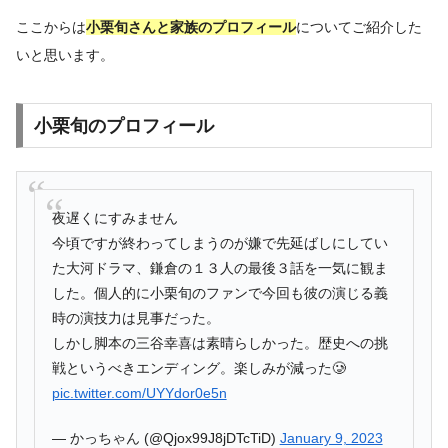
ここからは
小栗旬さんと家族のプロフィール
についてご紹介した
いと思います。
小栗旬のプロフィール
夜遅くにすみません
今頃ですが終わってしまうのが嫌で先延ばしにしてい
た大河ドラマ、鎌倉の１３人の最後３話を一気に観ま
した。個人的に小栗旬のファンで今回も彼の演じる義
時の演技力は見事だった。
しかし脚本の三谷幸喜は素晴らしかった。歴史への挑
戦というべきエンディング。楽しみが減った🥲
pic.twitter.com/UYYdor0e5n
— かっちゃん (@Qjox99J8jDTcTiD)
January 9, 2023