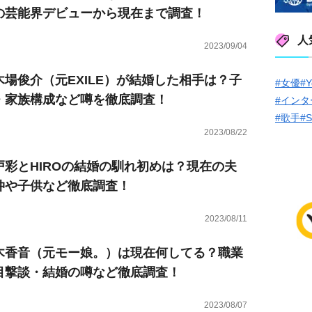
の芸能界デビューから現在まで調査！
人
2023/09/04
木場俊介（元EXILE）が結婚した相手は？子
#女優
#Y
・家族構成など噂を徹底調査！
#インタ
#歌手
#
2023/08/22
戸彩とHIROの結婚の馴れ初めは？現在の夫
仲や子供など徹底調査！
2023/08/11
木香音（元モー娘。）は現在何してる？職業
目撃談・結婚の噂など徹底調査！
2023/08/07