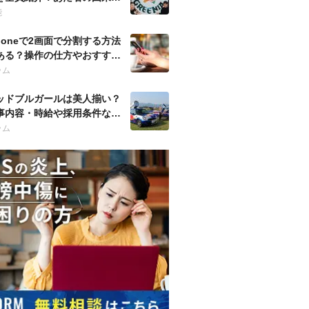
歴も調査！
能
Phoneで2画面で分割する方法
ある？操作の仕方やおすすめ
プリも紹介！
ラム
ッドブルガールは美人揃い？
事内容・時給や採用条件など
徹底調査！
ラム