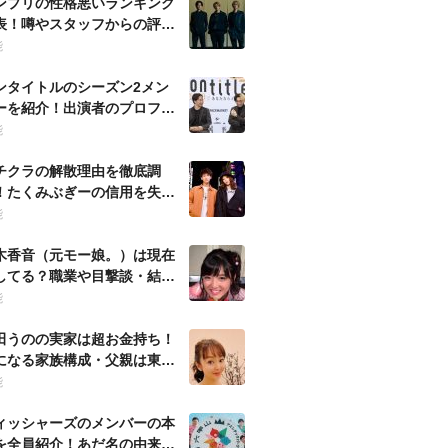
ンプリの性格悪いランキング
表！噂やスタッフからの評判
ども徹底調査！
能
ンタイトルのシーズン2メン
ーを紹介！出演者のプロフィ
ルを徹底調査！
能
チクラの解散理由を徹底調
！たくみぶぎーの信用を失う
動とは何？
能
木香音（元モー娘。）は現在
してる？職業や目撃談・結婚
噂など徹底調査！
能
田うのの実家は超お金持ち！
になる家族構成・父親は東大
の官僚？
能
ィッシャーズのメンバーの本
を全員紹介！あだ名の由来・