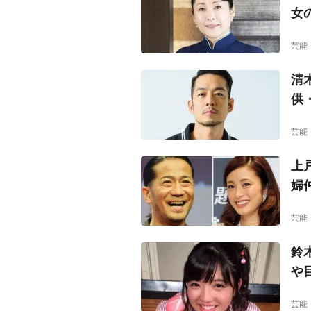
女
芸能
清
供
芸能
上
婦
芸能
鈴
や
芸能