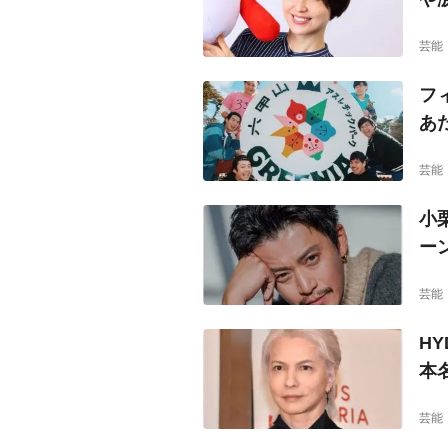
芸能
フ
あ
芸能
小
ー
芸能
H
本
芸能