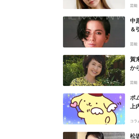
芸能
中
＆
芸能
賀
か
芸能
ポ
上
コラ
松