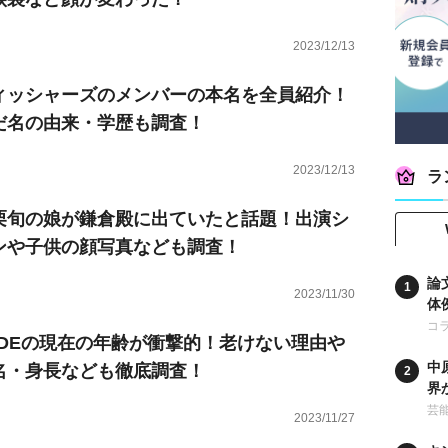
2023/12/13
ィッシャーズのメンバーの本名を全員紹介！
だ名の由来・学歴も調査！
2023/12/13
ラ
栗旬の娘が鎌倉殿に出ていたと話題！出演シ
ンや子供の顔写真なども調査！
論
2023/11/30
体
コ
YDEの現在の年齢が衝撃的！老けない理由や
中
名・身長なども徹底調査！
界
時
芸
2023/11/27