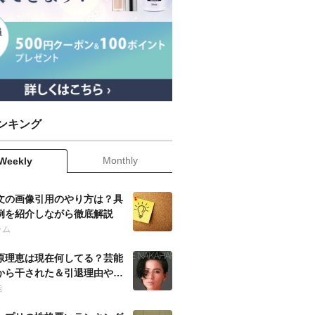
ンキング
Monthly
Weekly
文の画像引用のやり方は？具
例を紹介しながら徹底解説
ラム
原理恵は現在何してる？芸能
から干された＆引退理由や当
の噂も徹底調査！
能