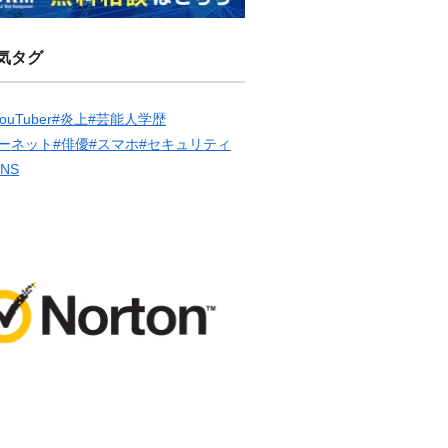
気タグ
ouTuber
#炎上
#芸能人学歴
ーネット
#俳優
#スマホ
#セキュリティ
SNS