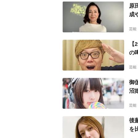
原
成
芸能
【
の
芸能
御
沼
芸能
後
を