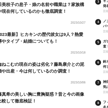
キ
田美枝子の息子・娘の名前や職業は？家族構
発
や現在何しているのかも徹底調査！
な
芸
ノ
2023/10/27
バ
ー
芸
2023最新】ヒカキンの歴代彼女は9人？熱愛
噂やタイプ・結婚についても！
ガ
査
行
芸
2023/10/18
鈴
伽ねこむの現在の姿は劣化？藤島康介との泥
何
婚や出産・今は何しているのか調査！
の
芸
神
2023/10/06
気
卒
芸
藤真希の美しい胸に豊胸疑惑？昔と今の画像
比較して徹底検証！
フ
名