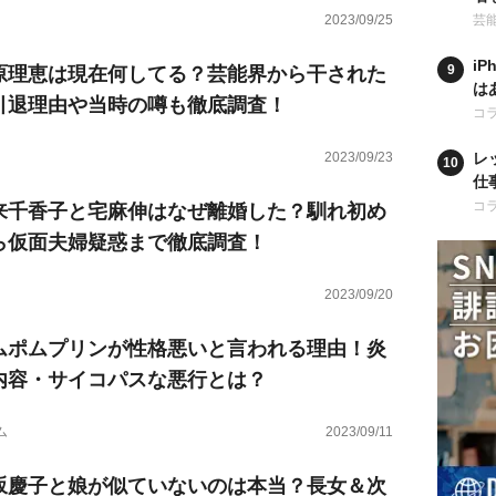
学
2023/09/25
芸
i
原理恵は現在何してる？芸能界から干された
は
引退理由や当時の噂も徹底調査！
ア
コ
2023/09/23
レ
仕
も
コ
来千香子と宅麻伸はなぜ離婚した？馴れ初め
ら仮面夫婦疑惑まで徹底調査！
2023/09/20
ムポムプリンが性格悪いと言われる理由！炎
内容・サイコパスな悪行とは？
ム
2023/09/11
坂慶子と娘が似ていないのは本当？長女＆次