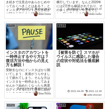
き続きで注意点やあらかじめや
横行しています。なんと2020年
っておくべきことはある？」と
には2万件も確認されており、そ
2022.08.12
2022.09.01
2022.01.22
2022.02.18
インスタアカウントの引き続き
の多くが小学生～中学生でし
に関する悩みをお持ちではない
た。我が子もその危険にさらさ
writer-moko
writer-moko
でしょうか。今回はインスタア
れているということです。そん
カウントの引き続きのやり方か
なSNSいじめの被害者にも、加
ら、注意点を網羅的にまとめま
害者にもならないために対策や
コラム
コラム
した。インスタアカウントの引
対処法、いじめにあっている時
継ぎを失敗したくない人はぜひ
の子どものサインを解説。わが
参考にして、引き続きを行って
子をSNSいじめから守りましょ
ください。
う。
インスタのアカウントを
【被害を防ぐ】スマホが
一時停止するやり方は？
ウイルスに感染した場合
復活方法や他からの見え
の症状や対処法を徹底解
方も解説！
説
受験生なのにインスタばかり開
いてしまう、友達がうらやまし
くて疲れてしまう。そんな方は
インスタを一時停止をしてみま
せんか？始めたくなったら再度
2022.04.23
2022.05.13
ログインするだけで簡単に始め
2021.04.09
2021.12.28
られるのでおすすめです。本記
writer-moko
write-shonan
事は一時停止方法や再開方法、
一時停止の注意点も解説するの
で、インスタ離れを考えている
コラム
コラム
方は要チェックです。