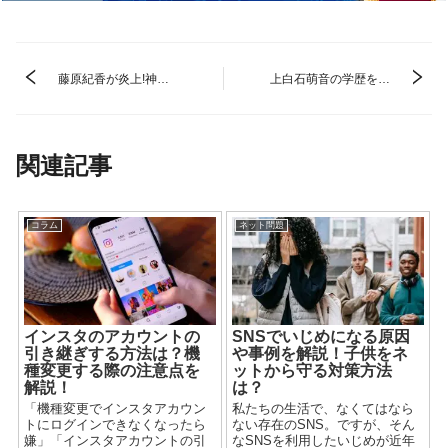
藤原紀香が炎上!神対
上白石萌音の学歴を調
応エピソードと
査-気になる高校や大
Twitter、ブログなどネ
学はどこ？-
ットのコメントを紹介
関連記事
コラム
ネット問題
インスタのアカウントの
SNSでいじめになる原因
引き継ぎする方法は？機
や事例を解説！子供をネ
種変更する際の注意点を
ットから守る対策方法
解説！
は？
「機種変更でインスタアカウン
私たちの生活で、なくてはなら
トにログインできなくなったら
ない存在のSNS。ですが、そん
嫌」「インスタアカウントの引
なSNSを利用したいじめが近年