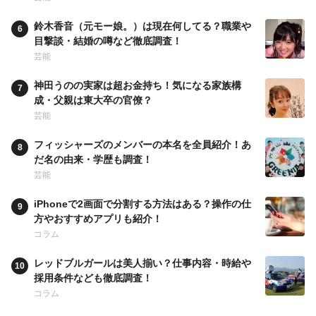
鈴木香音（元モー娘。）は現在何してる？職業や
目撃談・結婚の噂など徹底調査！
芸能
神田うのの実家は超お金持ち！気になる家族構
成・父親は東大卒の官僚？
芸能
フィッシャーズのメンバーの本名を全員紹介！あ
だ名の由来・学歴も調査！
芸能
iPhoneで2画面で分割する方法はある？操作の仕
方やおすすめアプリも紹介！
コラム
レッドブルガールは美人揃い？仕事内容・時給や
採用条件なども徹底調査！
コラム