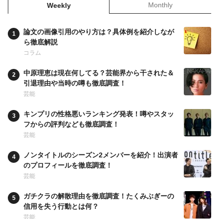
Monthly
Weekly
論文の画像引用のやり方は？具体例を紹介しなが
ら徹底解説
コラム
中原理恵は現在何してる？芸能界から干された＆
引退理由や当時の噂も徹底調査！
芸能
キンプリの性格悪いランキング発表！噂やスタッ
フからの評判なども徹底調査！
芸能
ノンタイトルのシーズン2メンバーを紹介！出演者
のプロフィールを徹底調査！
芸能
ガチクラの解散理由を徹底調査！たくみぶぎーの
信用を失う行動とは何？
芸能