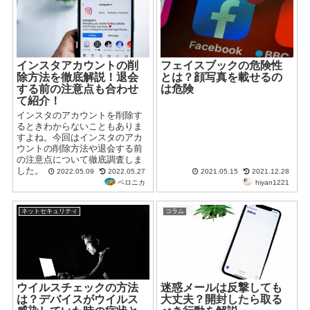
インスタアカウントの削
フェイスブックの危険性
除方法を徹底解説！退会
とは？顔写真を載せるの
する前の注意点も合わせ
は危険
て紹介！
インスタのアカウントを削除す
るときわからないこともありま
すよね。今回はインスタのアカ
ウントの削除方法や退会する前
の注意点について徹底調査しま
した。
2022.05.09
2022.05.27
2021.05.15
2021.12.28
ベロニカ
hiyan1221
ネットセキュリティ
コラム
ウイルスチェックの方法
迷惑メールは反撃しても
は？デバイスがウイルス
大丈夫？開封したら取る