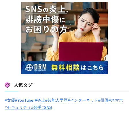
人気タグ
#女優
#YouTuber
#炎上
#芸能人学歴
#インターネット
#俳優
#スマホ
#セキュリティ
#歌手
#SNS