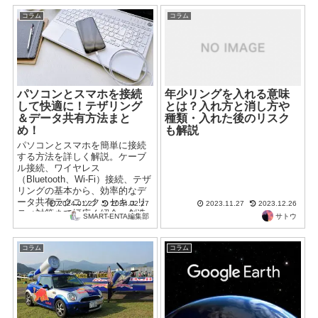
コラム
コラム
パソコンとスマホを接続
年少リングを入れる意味
して快適に！テザリング
とは？入れ方と消し方や
＆データ共有方法まと
種類・入れた後のリスク
め！
も解説
パソコンとスマホを簡単に接続
する方法を詳しく解説。ケーブ
ル接続、ワイヤレス
（Bluetooth、Wi-Fi）接続、テザ
リングの基本から、効率的なデ
ータ共有テクニック、セキュリ
2023.11.27
2023.12.26
2024.01.27
2024.02.27
ティ対策まで幅広く紹介。創造
サトウ
SMART-ENTA編集部
的な活用法も提供し、セキュリ
ティを保ちながら最適な接続体
験を実現します。
コラム
コラム