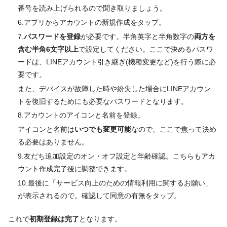
番号を読み上げられるので聞き取りましょう。
6.アプリから
アカウントの新規作成
をタップ。
7.
パスワードを登録
が必要です。半角英字と半角数字の
両方を
含む半角6文字以上
で設定してください。ここで決めるパスワ
ードは、LINEアカウント引き継ぎ(機種変更など)を行う際に必
要です。
また、デバイスが故障した時や紛失した場合にLINEアカウン
トを復旧するためにも必要なパスワードとなります。
8.アカウントのアイコンと名前を登録。
アイコンと名前は
いつでも変更可能
なので、ここで焦って決め
る必要はありません。
9.友だち追加設定のオン・オフ設定と年齢確認。こちらもアカ
ウント作成完了後に調整できます。
10.最後に「サービス向上のための情報利用に関するお願い」
が表示されるので。確認して同意の有無をタップ。
これで
初期登録は完了
となります。