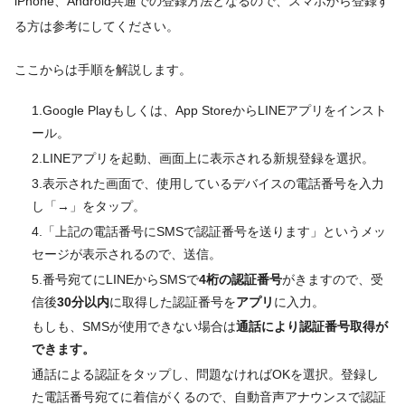
iPhone、Android共通での登録方法となるので、スマホから登録す
る方は参考にしてください。
ここからは手順を解説します。
1.Google Playもしくは、App StoreからLINEアプリをインスト
ール。
2.LINEアプリを起動、画面上に表示される新規登録を選択。
3.表示された画面で、使用しているデバイスの電話番号を入力
し「
→」をタップ。
4.「上記の電話番号にSMSで認証番号を送ります」というメッ
セージが表示されるので、
送信
。
5.番号宛てにLINEからSMSで
4桁の認証番号
がきますので、受
信後
30分以内
に取得した認証番号を
アプリ
に入力。
もしも、SMSが使用できない場合は
通話により認証番号取得が
できます。
通話による認証
をタップし、問題なければOKを選択。登録し
た電話番号宛てに着信がくるので、自動音声アナウンスで認証