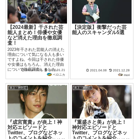
【2024最新】干された芸
【決定版】衝撃だった芸
能人まとめ！俳優や女優
能人のスキャンダル5選
など消えた理由を徹底調
査！
2023年干された芸能人の消えた
理由について気になる人も多い
ですよね。今回は干された俳優
や女優はもちろん、消えた理由
について徹底調査しました。
2023.03.28
2024.01.21
2021.04.08
2021.12.28
ベロニカ
mori
炎上・神対応
炎上・神対応
『成宮寛貴』が炎上！神
『重盛さと美』が炎上！
対応エピソードと
神対応エピソードと
Twitter、ブログなどネッ
Twitter、ブログなどネッ
トのコメントを紹介
トのコメントを紹介