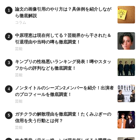
論文の画像引用のやり方は？具体例を紹介しなが
ら徹底解説
コラム
中原理恵は現在何してる？芸能界から干された＆
引退理由や当時の噂も徹底調査！
芸能
キンプリの性格悪いランキング発表！噂やスタッ
フからの評判なども徹底調査！
芸能
ノンタイトルのシーズン2メンバーを紹介！出演者
のプロフィールを徹底調査！
芸能
ガチクラの解散理由を徹底調査！たくみぶぎーの
信用を失う行動とは何？
芸能