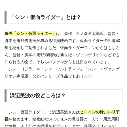
「シン・仮面ライダー」とは？
映画「シン・仮面ライダー」
は、原作：石ノ森章太郎氏、監督・
脚本を庵野秀明氏が務める特撮映画です。仮面ライダーの生誕50
年を記念して制作されました。仮面ライダーファンからはもちろ
ん、監督・脚本の庵野秀明氏は新世紀エヴァンゲリオンなどでも
知られる人物で、そちらのファンからも注目されています。
「シン・ゴジラ」や「シン・ウルトラマン」「シン・エヴァンゲ
リオン劇場版」などのシリーズ作品でもあります。
浜辺美波の役どころは？
「シン・仮面ライダー」で浜辺美波さんは
ヒロインの緑川ルリ子
役
を務めます。秘密結社SHOCKERの構成員の一人で、用意周到
な性格。主人公の本郷猛をサポートします。映画公式サイトで