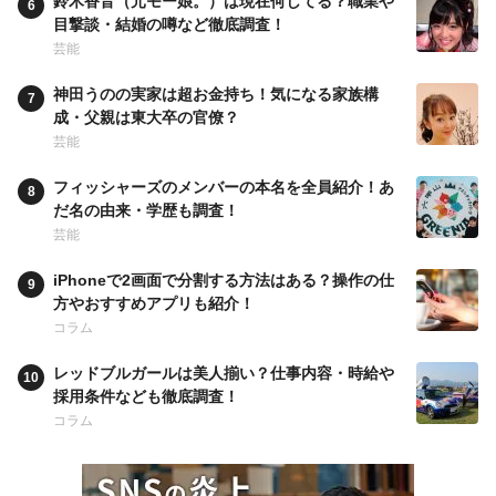
鈴木香音（元モー娘。）は現在何してる？職業や
目撃談・結婚の噂など徹底調査！
芸能
神田うのの実家は超お金持ち！気になる家族構
成・父親は東大卒の官僚？
芸能
フィッシャーズのメンバーの本名を全員紹介！あ
だ名の由来・学歴も調査！
芸能
iPhoneで2画面で分割する方法はある？操作の仕
方やおすすめアプリも紹介！
コラム
レッドブルガールは美人揃い？仕事内容・時給や
採用条件なども徹底調査！
コラム