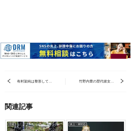
有村架純は整形してい
竹野内豊の歴代彼女は
る？目や鼻などの噂を
8人？倉科カナとの破
昔と現在を比較して徹
局理由や現在は綾瀬は
底検証！
るかの噂も？
関連記事
芸能
炎上・神対応