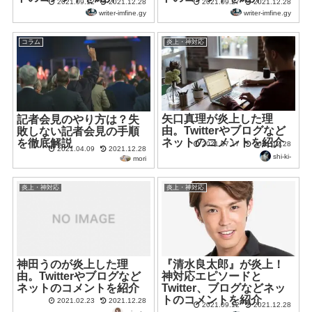
2021.09.12
2021.12.28
2021.09.27
2021.12.28
writer-imfine.gy
writer-imfine.gy
コラム
炎上・神対応
矢口真理が炎上した理
記者会見のやり方は？失
由。Twitterやブログなど
敗しない記者会見の手順
ネットのコメントを紹介
を徹底解説
2021.07.17
2021.12.28
2021.04.09
2021.12.28
shi-ki-
mori
炎上・神対応
炎上・神対応
神田うのが炎上した理
『清水良太郎』が炎上！
由。Twitterやブログなど
神対応エピソードと
ネットのコメントを紹介
Twitter、ブログなどネッ
トのコメントを紹介
2021.02.23
2021.12.28
2021.09.12
2021.12.28