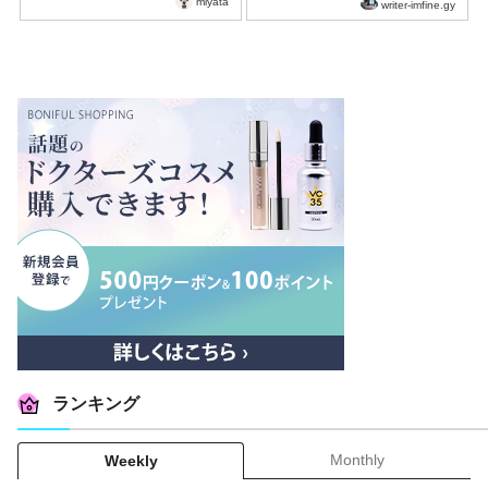
miyata
writer-imfine.gy
ランキング
Monthly
Weekly