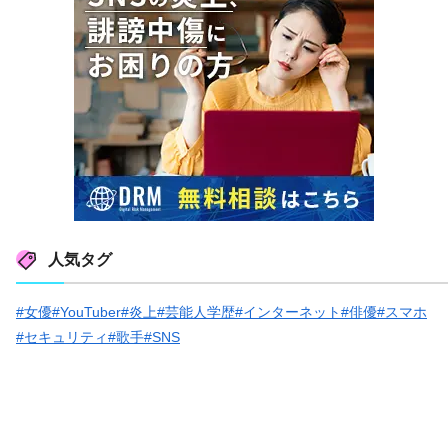
人気タグ
#女優
#YouTuber
#炎上
#芸能人学歴
#インターネット
#俳優
#スマホ
#セキュリティ
#歌手
#SNS