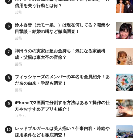
信用を失う行動とは何？
芸能
鈴木香音（元モー娘。）は現在何してる？職業や
目撃談・結婚の噂など徹底調査！
芸能
神田うのの実家は超お金持ち！気になる家族構
成・父親は東大卒の官僚？
芸能
フィッシャーズのメンバーの本名を全員紹介！あ
だ名の由来・学歴も調査！
芸能
iPhoneで2画面で分割する方法はある？操作の仕
方やおすすめアプリも紹介！
コラム
レッドブルガールは美人揃い？仕事内容・時給や
採用条件なども徹底調査！