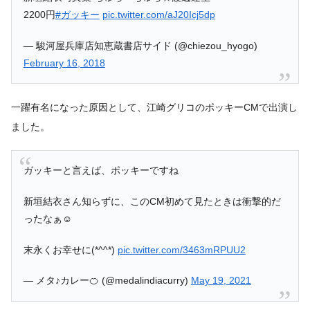
2200円
#ガッキー
pic.twitter.com/aJ20Icj5dp
— 駿河屋兵庫店知恵蔵書店サイド (@chiezou_hyogo)
February 16, 2018
一躍有名になった原因として、江崎グリコのポッキーCMで出演し
ました。
ガッキーと言えば、ポッキーですね
新垣結衣さん知らずに、このCM初めて見たときは衝撃的だ
ったなぁ☺️
末永くお幸せに(*^^*)
pic.twitter.com/3463mRPUU2
— メタ♪カレー🍊 (@medalindiacurry)
May 19, 2021