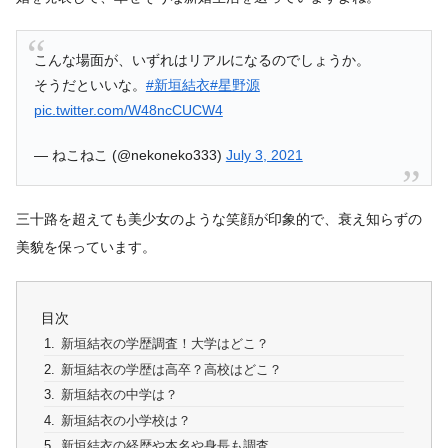
こんな場面が、いずれはリアルになるのでしょうか。
そうだといいな。
#新垣結衣
#星野源
pic.twitter.com/W48ncCUCW4
— ねこねこ (@nekoneko333)
July 3, 2021
三十路を超えても美少女のような笑顔が印象的で、衰え知らずの
美貌を保っています。
目次
新垣結衣の学歴調査！大学はどこ？
新垣結衣の学歴は高卒？高校はどこ？
新垣結衣の中学は？
新垣結衣の小学校は？
新垣結衣の経歴や本名や身長も調査