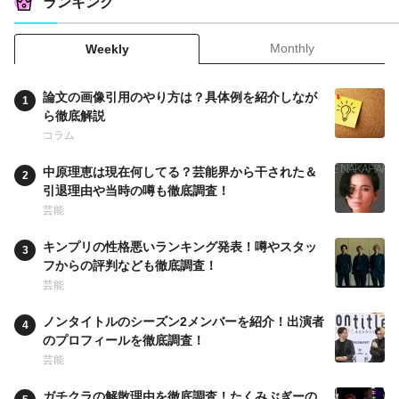
ランキング
Monthly
Weekly
論文の画像引用のやり方は？具体例を紹介しなが
ら徹底解説
コラム
中原理恵は現在何してる？芸能界から干された＆
引退理由や当時の噂も徹底調査！
芸能
キンプリの性格悪いランキング発表！噂やスタッ
フからの評判なども徹底調査！
芸能
ノンタイトルのシーズン2メンバーを紹介！出演者
のプロフィールを徹底調査！
芸能
ガチクラの解散理由を徹底調査！たくみぶぎーの