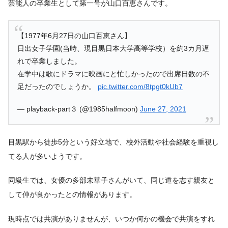
芸能人の卒業生として第一号が山口百恵さんです。
【1977年6月27日の山口百恵さん】
日出女子学園(当時、現目黒日本大学高等学校）を約3カ月遅
れで卒業しました。
在学中は歌にドラマに映画にと忙しかったので出席日数の不
足だったのでしょうか。
pic.twitter.com/8tpgt0kUb7
— playback-part３ (@1985halfmoon)
June 27, 2021
目黒駅から徒歩5分という好立地で、校外活動や社会経験を重視し
てる人が多いようです。
同級生では、女優の多部未華子さんがいて、同じ道を志す親友と
して仲が良かったとの情報があります。
現時点では共演がありませんが、いつか何かの機会で共演をすれ