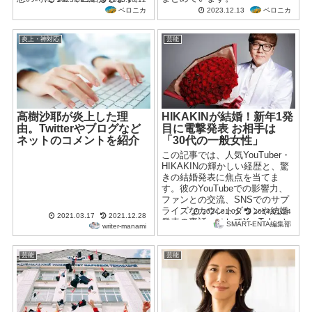
ベロニカ
ベロニカ
2023.12.13
炎上・神対応
芸能
高樹沙耶が炎上した理
HIKAKINが結婚！新年1発
由。Twitterやブログなど
目に電撃発表 お相手は
ネットのコメントを紹介
「30代の一般女性」
この記事では、人気YouTuber・
HIKAKINの輝かしい経歴と、驚
きの結婚発表に焦点を当てま
す。彼のYouTubeでの影響力、
ファンとの交流、SNSでのサプ
ライズなカウントダウンや結婚
2024.01.01
2024.01.24
2021.03.17
2021.12.28
発表の裏話、そしてYouTuberと
SMART-ENTA編集部
writer-manami
しての社会的影響力について深
く掘り下げています。HIKAKIN
の人生の新章と、それが社会に
芸能
芸能
与える影響について詳しく紹介
しています。