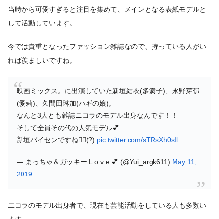
当時から可愛すぎると注目を集めて、メインとなる表紙モデルと
して活動しています。
今では貴重となったファッション雑誌なので、持っている人がい
れば羨ましいですね。
映画ミックス。に出演していた新垣結衣(多満子)、永野芽郁
(愛莉)、久間田琳加(ハギの娘)。
なんと3人とも雑誌ニコラのモデル出身なんです！！
そして全員その代の人気モデル💕
新垣パイセンですね👍🏻(?)
pic.twitter.com/sTRsXh0sIl
— まっちゃ＆ガッキー L o v e 💕 (@Yui_argk611)
May 11,
2019
二コラのモデル出身者で、現在も芸能活動をしている人も多数い