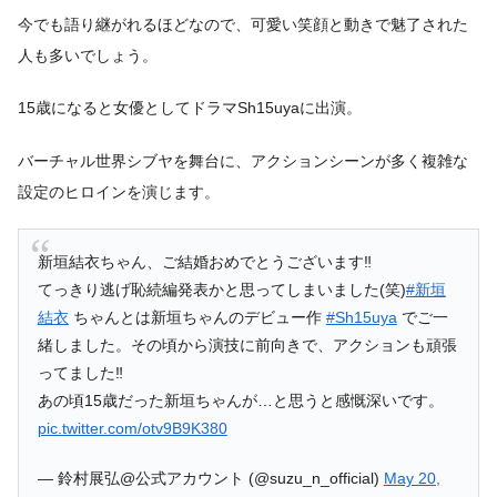
今でも語り継がれるほどなので、可愛い笑顔と動きで魅了された
人も多いでしょう。
15歳になると女優としてドラマSh15uyaに出演。
バーチャル世界シブヤを舞台に、アクションシーンが多く複雑な
設定のヒロインを演じます。
新垣結衣ちゃん、ご結婚おめでとうございます‼️
てっきり逃げ恥続編発表かと思ってしまいました(笑)
#新垣
結衣
ちゃんとは新垣ちゃんのデビュー作
#Sh15uya
でご一
緒しました。その頃から演技に前向きで、アクションも頑張
ってました‼️
あの頃15歳だった新垣ちゃんが…と思うと感慨深いです。
pic.twitter.com/otv9B9K380
— 鈴村展弘@公式アカウント (@suzu_n_official)
May 20,