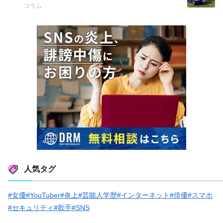
コラム
人気タグ
#女優
#YouTuber
#炎上
#芸能人学歴
#インターネット
#俳優
#スマホ
#セキュリティ
#歌手
#SNS