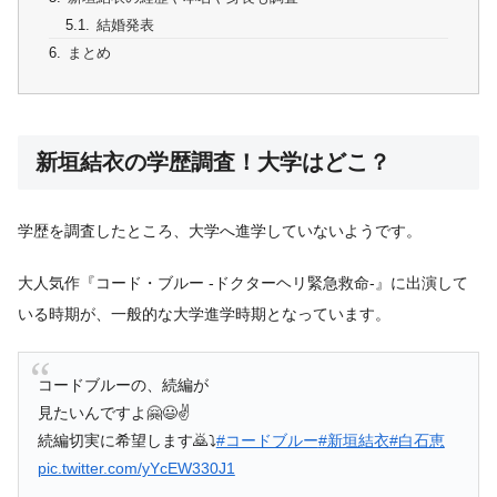
結婚発表
まとめ
新垣結衣の学歴調査！大学はどこ？
学歴を調査したところ、大学へ進学していないようです。
大人気作『コード・ブルー -ドクターヘリ緊急救命-』に出演して
いる時期が、一般的な大学進学時期となっています。
コードブルーの、続編が
見たいんですよ🤗😃✌️
続編切実に希望します🙇⤵️
#コードブルー
#新垣結衣
#白石恵
pic.twitter.com/yYcEW330J1