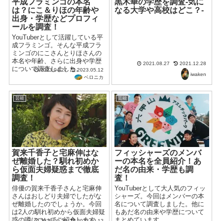
平成フラミンゴの本名
黒木華の学歴を調査-気に
は？にこ＆りほの年齢や
なる大学や高校はどこ？-
出身・学歴などプロフィ
ールを調査！
YouTuberとして活躍している平
成フラミンゴ。そんな平成フラ
ミンゴのにこさんとりほさんの
本名や年齢、さらに出身や学歴
2021.08.27
2021.12.28
について調査しました。
2023.04.27
2023.05.12
iwaken
ベロニカ
芸能
芸能
賀来千香子と宅麻伸はな
フィッシャーズのメンバ
ぜ離婚した？馴れ初めか
ーの本名を全員紹介！あ
ら仮面夫婦疑惑まで徹底
だ名の由来・学歴も調
調査！
査！
俳優の賀来千香子さんと宅麻伸
YouTuberとして大人気のフィッ
さんはおしどり夫婦でしたがな
シャーズ。今回はメンバーの本
ぜ離婚したのでしょうか。今回
名について調査しました。他に
は2人の馴れ初めから仮面夫婦疑
もあだ名の由来や学歴について
惑の噂についてご紹介します。
まとめています。
2023.09.20
2023.10.12