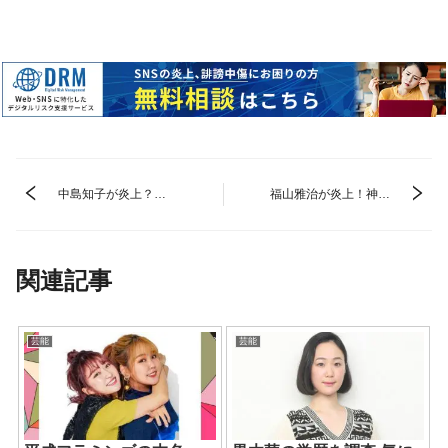
中島知子が炎上？
福山雅治が炎上！神対
Twitterやブログなどネ
応エピソードと
ットのコメントを紹介
Twitter、ブログなどネ
ットのコメントを紹介
関連記事
芸能
芸能