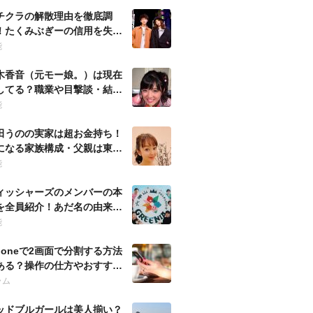
チクラの解散理由を徹底調
！たくみぶぎーの信用を失う
動とは何？
能
木香音（元モー娘。）は現在
してる？職業や目撃談・結婚
噂など徹底調査！
能
田うのの実家は超お金持ち！
になる家族構成・父親は東大
の官僚？
能
ィッシャーズのメンバーの本
を全員紹介！あだ名の由来・
歴も調査！
能
Phoneで2画面で分割する方法
ある？操作の仕方やおすすめ
プリも紹介！
ラム
ッドブルガールは美人揃い？