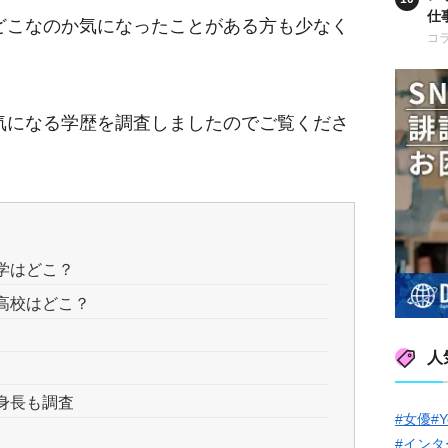
仕
どこなのか気になったことがある方も少なく
も
コ
気になる学歴を調査しましたのでご覧くださ
学はどこ？
高校はどこ？
人
身長も調査
#女優
#Y
#インタ