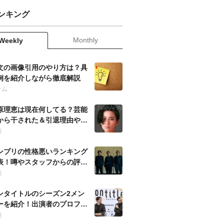
ンキング
Monthly
Weekly
文の画像引用のやり方は？具
例を紹介しながら徹底解説
ラム
原理恵は現在何してる？芸能
から干された＆引退理由や当
の噂も徹底調査！
能
ンプリの性格悪いランキング
表！噂やスタッフからの評判
ども徹底調査！
能
ンタイトルのシーズン2メン
ーを紹介！出演者のプロフィ
ルを徹底調査！
能