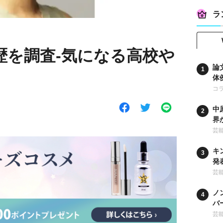
ラ
歴を調査-気になる高校や
論
体
コ
中
界
時
芸
キ
発
な
芸
ノ
バ
ー
芸