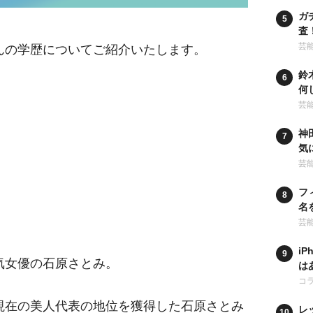
ガ
査
行
芸
んの学歴についてご紹介いたします。
鈴
何
の
芸
神
気
卒
芸
フ
名
学
芸
i
気女優の石原さとみ。
は
ア
コ
現在の美人代表の地位を獲得した石原さとみ
レ