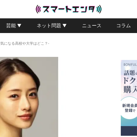
芸能
ネット問題
ニュース
コラム
-気になる高校や大学はどこ？-