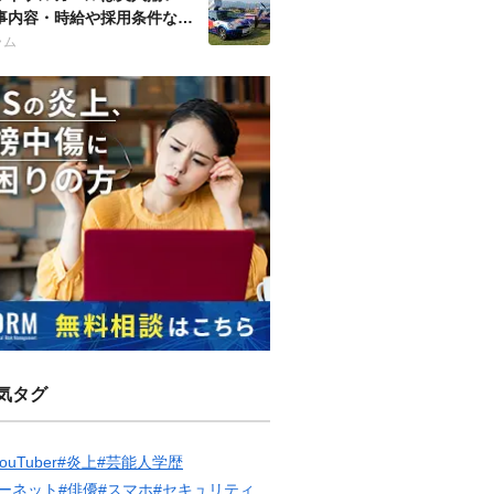
事内容・時給や採用条件など
徹底調査！
ラム
気タグ
ouTuber
#炎上
#芸能人学歴
ーネット
#俳優
#スマホ
#セキュリティ