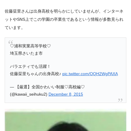
佐藤栞里さんは出身高校を明らかにしていませんが、インターネ
ットやSNS上でこの学園の卒業生であるという情報が多数見られ
ています。
♡浦和実業高等学校♡
埼玉県さいたま市
バラエティでも活躍！
佐藤栞里ちゃんの出身高校♪
pic.twitter.com/OQH2WgPAXA
— 【厳選】全国かわいい制服♡高校編♡
(@kawaii_seihuku2)
December 8, 2015