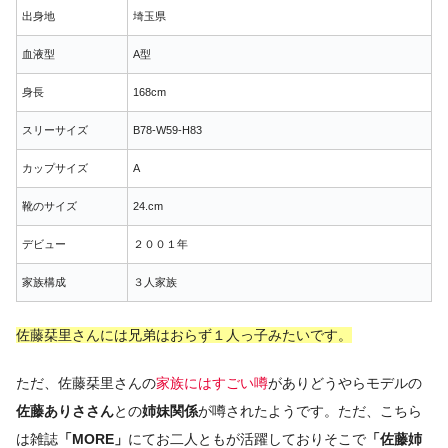
出身地
埼玉県
血液型
A型
身長
168cm
スリーサイズ
B78-W59-H83
カップサイズ
A
靴のサイズ
24.cm
デビュー
２００１年
家族構成
３人家族
佐藤栞里さんには兄弟はおらず１人っ子みたいです。
ただ、佐藤栞里さんの
家族にはすごい噂
がありどうやらモデルの
佐藤ありささん
との
姉妹関係
が噂されたようです。ただ、こちら
は雑誌
「MORE」
にてお二人ともが活躍しておりそこで
「佐藤姉