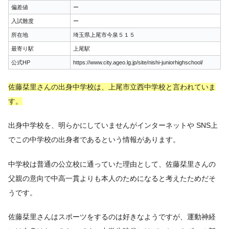
偏差値
ー
入試難度
ー
所在地
埼玉県上尾市今泉５１５
最寄り駅
上尾駅
公式HP
https://www.city.ageo.lg.jp/site/nishi-juniorhighschool/
佐藤栞里さんの出身中学校は、上尾市立西中学校と言われていま
す。
出身中学校を、明らかにしていませんがインターネットや SNS上
でこの中学校の出身者であるという情報があります。
中学校は普通の公立校に通っていた理由として、佐藤栞里さんの
父親の意向で中高一貫よりも本人のためになると考えたためだそ
うです。
佐藤栞里さんはスポーツをするのは好きなようですが、運動神経