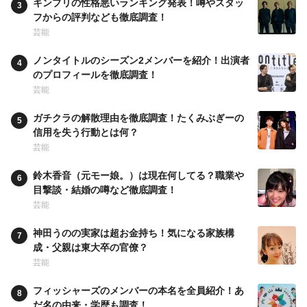
キンプリの性格悪いランキング発表！噂やスタッ
フからの評判なども徹底調査！
芸能
ノンタイトルのシーズン2メンバーを紹介！出演者
のプロフィールを徹底調査！
芸能
ガチクラの解散理由を徹底調査！たくみぶぎーの
信用を失う行動とは何？
芸能
鈴木香音（元モー娘。）は現在何してる？職業や
目撃談・結婚の噂など徹底調査！
芸能
神田うのの実家は超お金持ち！気になる家族構
成・父親は東大卒の官僚？
芸能
フィッシャーズのメンバーの本名を全員紹介！あ
だ名の由来・学歴も調査！