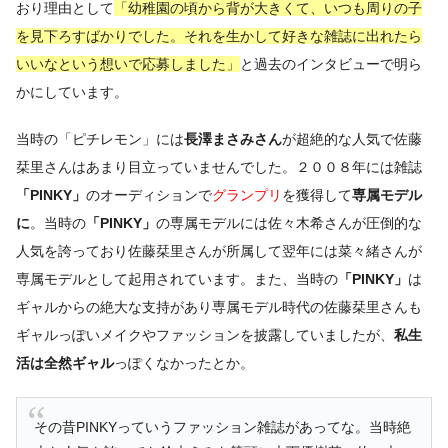
おり理由として
「幼稚園の頃から背が大きくて、いつも周りの子
を見下ろすばかりでした。それを生かして好きな雑誌に出れたら
いいなという想いで応募しました」
と過去のインタビューで明ら
かにしています。
当時の「ピチレモン」には
長澤まさみさん
が超絶的な人気で佐藤
栞里さんはあまり目立っていませんでした。２００８年には雑誌
「PINKY」
のオーディションで
グランプリ
を獲得して
専属モデル
に
。当時の
「PINKY」
の専属モデルには佐々木希さんが圧倒的な
人気を誇っており佐藤栞里さんが所属して翌年には菜々緒さんが
専属モデルとして起用されています。また、当時の
「PINKY」
は
ギャルからの絶大な支持があり専属モデル時代の佐藤栞里さんも
ギャルっぽいメイクやファッションを披露していましたが、
私生
活は全然ギャル
っぽくなかったとか。
その昔PINKYっていうファッション雑誌があってな。当時絶