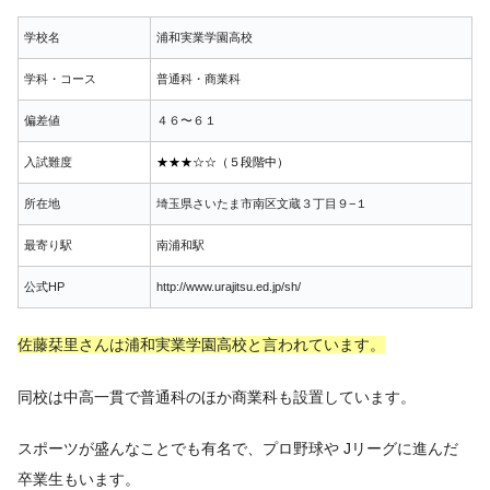
学校名
浦和実業学園高校
学科・コース
普通科・商業科
偏差値
４６〜６１
入試難度
★★★☆☆（５段階中）
所在地
埼玉県さいたま市南区文蔵３丁目９−１
最寄り駅
南浦和駅
公式HP
http://www.urajitsu.ed.jp/sh/
佐藤栞里さんは浦和実業学園高校と言われています。
同校は中高一貫で普通科のほか商業科も設置しています。
スポーツが盛んなことでも有名で、プロ野球や Jリーグに進んだ
卒業生もいます。