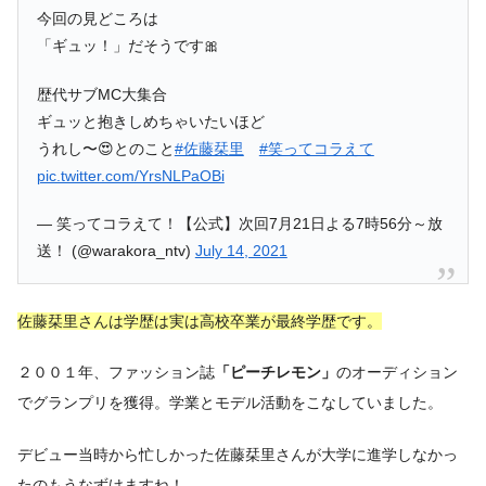
今回の見どころは
「ギュッ！」だそうです🎀
歴代サブMC大集合
ギュッと抱きしめちゃいたいほど
うれし〜😍とのこと
#佐藤栞里
#笑ってコラえて
pic.twitter.com/YrsNLPaOBi
— 笑ってコラえて！【公式】次回7月21日よる7時56分～放
送！ (@warakora_ntv)
July 14, 2021
佐藤栞里さんは学歴は実は高校卒業が最終学歴です。
２００１年、ファッション誌
「ピーチレモン」
のオーディション
でグランプリを獲得。学業とモデル活動をこなしていました。
デビュー当時から忙しかった佐藤栞里さんが大学に進学しなかっ
たのもうなずけますね！