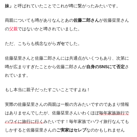
妹」
と呼ばれていたことでこれが噂に繋がったみたいです。
両親についても噂がありなんとあの
佐藤二郎さん
が佐藤栞里さん
の
父親
ではないかと噂されていました。
ただ、こちらも残念ながら
ガセ
でした。
佐藤栞里さんと佐藤二郎さんには共通点がいくつもあり、次第に
噂が広まりすぎたことから佐藤二郎さんが
自身のSNSにて否定
さ
れています。
もし本当に親子だったすごいことですよね！
実際の佐藤栞里さんの両親は一般の方みたいですのであまり情報
はありませんでしたが、佐藤栞里さんいわくほぼ
毎年家族旅行で
ハワイに旅行に行く
みたいです！毎年家族でハワイ旅行なんても
しかすると佐藤栞里さんの
ご実家はセレブ
なのかもしれません