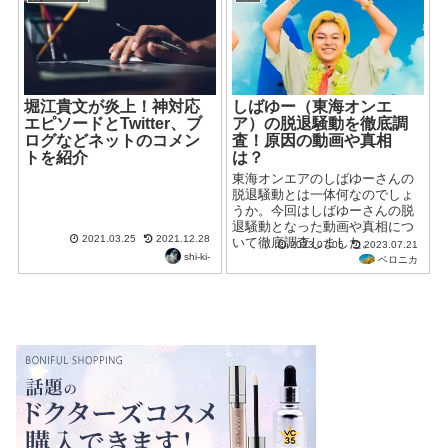
堀江貴文が炎上！神対応
しばゆー（東海オンエ
エピソードとTwitter、ブ
ア）の脱退騒動を徹底調
ログなどネットのコメン
査！原因の動画や真相
トを紹介
は？
東海オンエアのしばゆーさんの
脱退騒動とは一体何なのでしょ
うか。今回はしばゆーさんの脱
退騒動となった動画や真相につ
2021.03.25
2021.12.28
いて徹底調査しました。
2023.07.05
2023.07.21
shi-ki-
ベロニカ