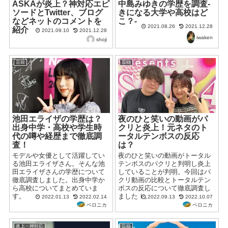
ASKAが炎上？神対応エピ
中島みゆきの学歴を調査-
ソードとTwitter、ブログ
きになる大学や高校はど
などネットのコメントを
こ？-
2021.08.26
2021.12.28
紹介
2021.09.10
2021.12.28
iwaken
shoji
芸能
芸能
池田エライザの学歴は？
夜のひと笑いの動画がパ
出身中学・高校や学生時
クリと炎上！元ネタのト
代の噂や経歴まで徹底調
ータルテンボスの反応
査！
は？
モデルや女優として活躍してい
夜のひと笑いの動画がトータル
る池田エライザさん。そんな池
テンボスのパクリと判明し炎上
田エライザさんの学歴について
していることが判明。今回はパ
徹底調査しました。出身中学か
クリ動画の比較とトータルテン
ら高校についてまとめていま
ボスの反応について徹底調査し
す。
ましたｌ。
2022.01.13
2022.02.14
2022.09.13
2022.10.07
ベロニカ
ベロニカ
炎上・神対応
芸能