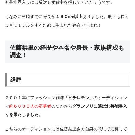
も芸能界入りには反対せず背中を押してくれたそうです。
ちなみに当時すでに身長が
１６０cm以上
ありました。股下も長く
まさにモデルをするために生まれた存在ですよね！
佐藤栞里の経歴や本名や身長・家族構成も
調査！
経歴
２００１年にファッション雑誌
「ピチレモン」
のオーディション
で
約６０００人の応募者
のなかから
グランプリに選ばれ芸能界入
りを果たしました
。
こちらのオーディションには佐藤栞里さん自身の意思で応募して