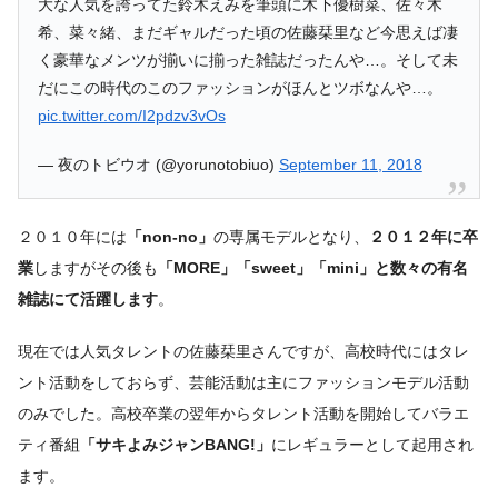
大な人気を誇ってた鈴木えみを筆頭に木下優樹菜、佐々木
希、菜々緒、まだギャルだった頃の佐藤栞里など今思えば凄
く豪華なメンツが揃いに揃った雑誌だったんや…。そして未
だにこの時代のこのファッションがほんとツボなんや…。
pic.twitter.com/I2pdzv3vOs
— 夜のトビウオ (@yorunotobiuo)
September 11, 2018
２０１０年には
「non-no」
の専属モデルとなり、
２０１２年に卒
業
しますがその後も
「MORE」「sweet」「mini」と数々の有名
雑誌にて活躍します
。
現在では人気タレントの佐藤栞里さんですが、高校時代にはタレ
ント活動をしておらず、芸能活動は主にファッションモデル活動
のみでした。高校卒業の翌年からタレント活動を開始してバラエ
ティ番組
「サキよみジャンBANG!」
にレギュラーとして起用され
ます。