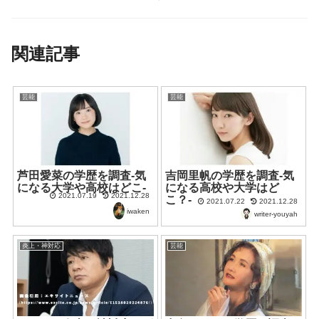
名を徹底調査
査-気になる大学や高
校はどこ-
関連記事
芸能
芸能
芦田愛菜の学歴を調査-気
吉岡里帆の学歴を調査-気
になる大学や高校はどこ-
になる高校や大学はど
2021.07.19
2021.12.28
こ？-
2021.07.22
2021.12.28
iwaken
writer-youyah
炎上・神対応
芸能