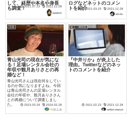
して、経歴や本名や身長
ログなどネットのコメン
2021.07.23
2021.12.28
も調査！
トを紹介
2021.03.25
2021.12.28
iwaken
shi-ki-
芸能
炎上・神対応
青山光司の現在が気にな
『中井りか』が炎上した
る！足場レンタル会社の
理由。Twitterなどのネッ
年収や観月ありさとの再
トのコメントを紹介
婚など！
青山光司さんは現在何をしてい
るのか気になりますよね。今回
は青山光司さんの足場レンタル
会社の年収や、観月ありささん
との再婚について調査しまし
た。
2023.03.26
2024.02.28
2021.02.23
2021.12.28
ベロニカ
writer-maruri