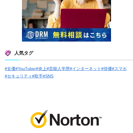
人気タグ
#女優
#YouTuber
#炎上
#芸能人学歴
#インターネット
#俳優
#スマホ
#セキュリティ
#歌手
#SNS