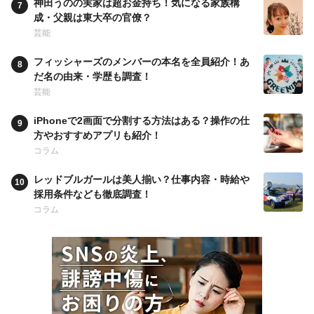
神田うのの実家は超お金持ち！気になる家族構
成・父親は東大卒の官僚？
芸能
フィッシャーズのメンバーの本名を全員紹介！あ
だ名の由来・学歴も調査！
芸能
iPhoneで2画面で分割する方法はある？操作の仕
方やおすすめアプリも紹介！
コラム
レッドブルガールは美人揃い？仕事内容・時給や
採用条件なども徹底調査！
コラム