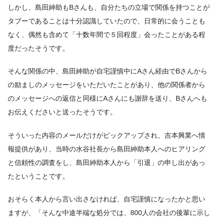
しかし、島田紳助もBさんも、自分たちの立場で関係を持つことが
タブーであることは十分認識していたので、日常的に会うことも
なく、偶然も含めて「十数年間で５回程度」会ったことがある程
度だったそうです。
そんな関係の中、島田紳助が自宅謹慎中にAさん経由でBさんから
の励ましのメッセージをいただいたことがあり、他の関係者から
のメッセージへの返信と同様にAさんにも謝辞を送り、Bさんへも
お伝えくださいと送ったそうです。
そういった内容のメールだけがピックアップされ、吉本興業へ情
報提供があり、当時の水谷社長から島田紳助本人へのヒアリング
と信頼性の調査をし、島田紳助本人から「引退」の申し出があっ
たということです。
おそらく本人から言い出さなければ、自宅謹慎になったかと思い
ますが、「そんな中途半端な処分では、800人の会社の後輩に示し