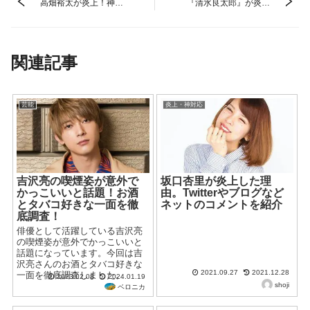
高畑裕太が炎上！神対
『清水良太郎』が炎
応エピソードと
上！神対応エピソード
Twitter、ブログなどネ
とTwitter、ブログなど
ットのコメントを紹介
ネットのコメントを紹
介
関連記事
芸能
炎上・神対応
吉沢亮の喫煙姿が意外で
坂口杏里が炎上した理
かっこいいと話題！お酒
由。Twitterやブログなど
とタバコ好きな一面を徹
ネットのコメントを紹介
底調査！
俳優として活躍している吉沢亮
の喫煙姿が意外でかっこいいと
話題になっています。今回は吉
沢亮さんのお酒とタバコ好きな
2021.09.27
2021.12.28
一面を徹底調査しました。
2023.02.08
2024.01.19
shoji
ベロニカ