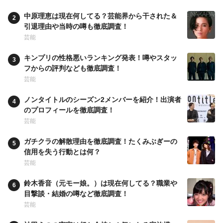
中原理恵は現在何してる？芸能界から干された＆
引退理由や当時の噂も徹底調査！
芸能
キンプリの性格悪いランキング発表！噂やスタッ
フからの評判なども徹底調査！
芸能
ノンタイトルのシーズン2メンバーを紹介！出演者
のプロフィールを徹底調査！
芸能
ガチクラの解散理由を徹底調査！たくみぶぎーの
信用を失う行動とは何？
芸能
鈴木香音（元モー娘。）は現在何してる？職業や
目撃談・結婚の噂など徹底調査！
芸能