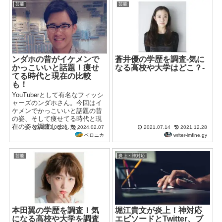
芸能
芸能
ンダホの昔がイケメンで
蒼井優の学歴を調査-気に
かっこいいと話題！痩せ
なる高校や大学はどこ？-
てる時代と現在の比較
も！
YouTuberとして有名なフィッシ
ャーズのンダホさん。今回はイ
ケメンでかっこいいと話題の昔
の姿、そして痩せてる時代と現
在の姿を調査しました。
2023.06.26
2024.02.07
2021.07.14
2021.12.28
ベロニカ
writer-imfine.gy
芸能
炎上・神対応
本田翼の学歴を調査！気
堀江貴文が炎上！神対応
になる高校や大学を調査
エピソードとTwitter、ブ