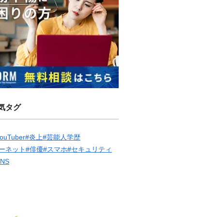
気タグ
ouTuber
#炎上
#芸能人学歴
ーネット
#俳優
#スマホ
#セキュリティ
SNS