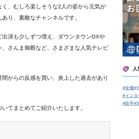
なく、むしろ楽しそうな2人の姿から元気が
んあり、素敵なチャンネルです。
ビ出演も少しずつ増え、ダウンタウンDXや
ン、さんま御殿など、さまざまな人気テレビ
人
世間からの反感を買い、炎上した過去があり
#女優
#Y
#インタ
#歌手
#
ついてまとめてご紹介いたします。