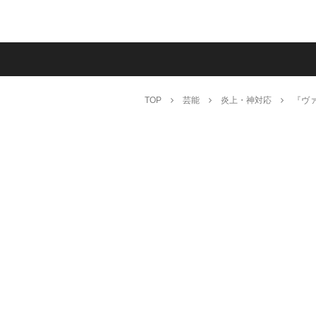
TOP
芸能
炎上・神対応
『ヴァ