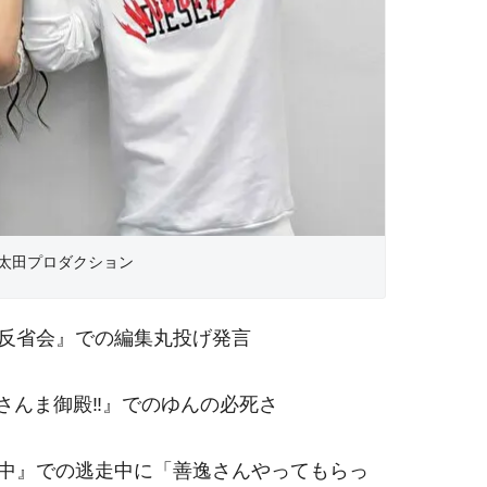
©太田プロダクション
有吉反省会』での編集丸投げ発言
！さんま御殿‼』でのゆんの必死さ
逃走中』での逃走中に「善逸さんやってもらっ