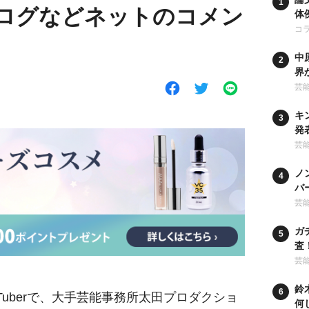
、ブログなどネットのコメン
体
コ
中
界
時
芸
キ
発
な
芸
ノ
バ
ー
芸
ガ
査
行
芸
鈴
Tuberで、大手芸能事務所太田プロダクショ
何