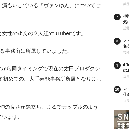
の
芸
出演もいしている『ヴァンゆん』についてご
神
気
卒
芸
性のゆんの２人組YouTuberです。
フ
名
なる事務所に所属していました。
学
芸
i
AZから同タイミングで現在の太田プロダクシ
は
ア
コ
として初めての、大手芸能事務所所属となりまし
レ
仕
も
コ
の仲の良さが際立ち、まるでカップルのよう
ています。