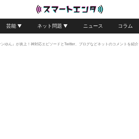
芸能
ネット問題
ニュース
コラム
ンゆん』が炎上！神対応エピソードとTwitter、ブログなどネットのコメントを紹介