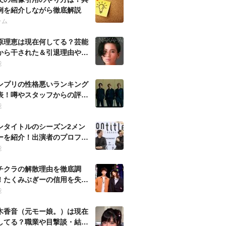
例を紹介しながら徹底解説
ラム
原理恵は現在何してる？芸能
から干された＆引退理由や当
の噂も徹底調査！
能
ンプリの性格悪いランキング
表！噂やスタッフからの評判
ども徹底調査！
能
ンタイトルのシーズン2メン
ーを紹介！出演者のプロフィ
ルを徹底調査！
能
チクラの解散理由を徹底調
！たくみぶぎーの信用を失う
動とは何？
能
木香音（元モー娘。）は現在
してる？職業や目撃談・結婚