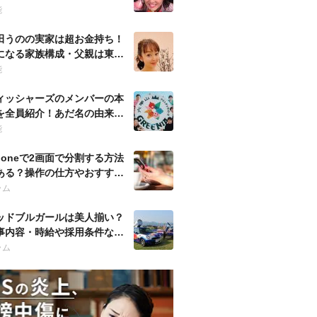
噂など徹底調査！
能
田うのの実家は超お金持ち！
になる家族構成・父親は東大
の官僚？
能
ィッシャーズのメンバーの本
を全員紹介！あだ名の由来・
歴も調査！
能
Phoneで2画面で分割する方法
ある？操作の仕方やおすすめ
プリも紹介！
ラム
ッドブルガールは美人揃い？
事内容・時給や採用条件など
徹底調査！
ラム