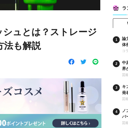
ラ
キャッシュとは？ストレージ
論
方法も解説
体
コ
中
界
時
芸
キ
発
な
芸
ノ
バ
ー
芸