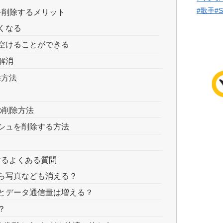
#歌手
#
ュを削除するメリット
くなる
空けることができる
解消
除方法
の削除方法
シュを削除する方法
関するよくある質問
ら写真なども消える？
とデータ通信量は増える？
？