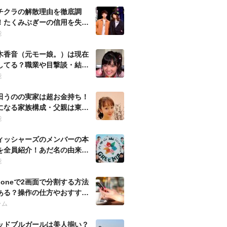
チクラの解散理由を徹底調
！たくみぶぎーの信用を失う
動とは何？
能
木香音（元モー娘。）は現在
してる？職業や目撃談・結婚
噂など徹底調査！
能
田うのの実家は超お金持ち！
になる家族構成・父親は東大
の官僚？
能
ィッシャーズのメンバーの本
を全員紹介！あだ名の由来・
歴も調査！
能
Phoneで2画面で分割する方法
ある？操作の仕方やおすすめ
プリも紹介！
ラム
ッドブルガールは美人揃い？