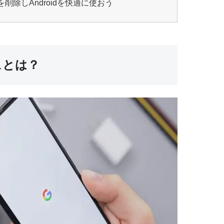
削除しAndroidを快適に使おう
ュとは？