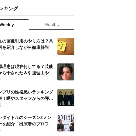
ンキング
Monthly
Weekly
文の画像引用のやり方は？具
例を紹介しながら徹底解説
ラム
原理恵は現在何してる？芸能
から干された＆引退理由や当
の噂も徹底調査！
能
ンプリの性格悪いランキング
表！噂やスタッフからの評判
ども徹底調査！
能
ンタイトルのシーズン2メン
ーを紹介！出演者のプロフィ
ルを徹底調査！
能