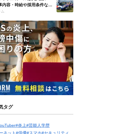
事内容・時給や採用条件など
徹底調査！
ラム
気タグ
ouTuber
#炎上
#芸能人学歴
ーネット
#俳優
#スマホ
#セキュリティ