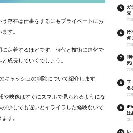
ガ
査
行
芸
いう存在は仕事をするにもプライベートにお
います。
鈴
何
の
芸
間に定着するほどです。時代と技術に進化で
神
へと成長していくでしょう。
気
卒
芸
マホのキャッシュの削除について紹介します。
フ
名
学
芸
情報や映像はすぐにスマホで見られるようにな
i
作が少しでも遅いとイライラした経験ないで
は
きます。
ア
コ
レ