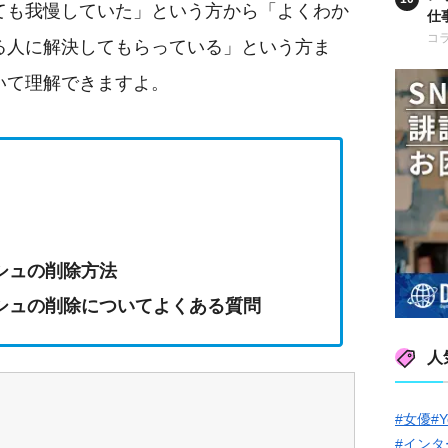
ても我慢していた」という方から「よくわか
仕
も
コ
る人に解決してもらっている」という方ま
いて理解できますよ。
】
ッシュの削除方法
ャッシュの削除についてよくある質問
人
#女優
#Y
#インタ