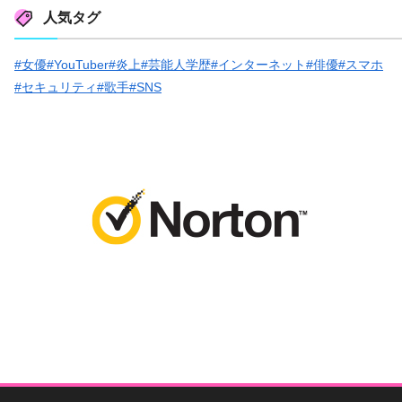
人気タグ
#女優
#YouTuber
#炎上
#芸能人学歴
#インターネット
#俳優
#スマホ
#セキュリティ
#歌手
#SNS