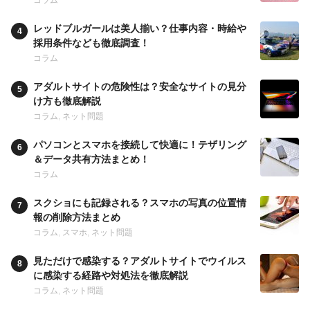
コラム
レッドブルガールは美人揃い？仕事内容・時給や
採用条件なども徹底調査！
コラム
アダルトサイトの危険性は？安全なサイトの見分
け方も徹底解説
コラム
,
ネット問題
パソコンとスマホを接続して快適に！テザリング
＆データ共有方法まとめ！
コラム
スクショにも記録される？スマホの写真の位置情
報の削除方法まとめ
コラム
,
スマホ
,
ネット問題
見ただけで感染する？アダルトサイトでウイルス
に感染する経路や対処法を徹底解説
コラム
,
ネット問題