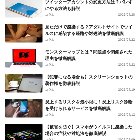
ツイッターアカウントの変更方法は？バレず
にやる方法も解説
コラム
2021/04/28
見ただけで感染する？アダルトサイトでウイ
ルスに感染する経路や対処法を徹底解説
コラム
2021/04/22
モンスターマップとは？問題点や閉鎖された
理由を徹底解説
コラム
2021/04/22
【犯罪になる場合も】スクリーンショットの
著作権を徹底解説
コラム
2021/04/19
炎上するリスクを最小限に！炎上リスク診断
を受けられるサービスを徹底解説
コラム
2021/04/12
【被害を防ぐ】スマホがウイルスに感染した
場合の症状や対処法を徹底解説
コラム
2021/04/09