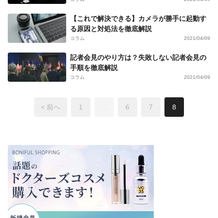
【これで解決できる】カメラが勝手に起動す
る原因と対処法を徹底解説
コラム
2021/04/09
記者会見のやり方は？失敗しない記者会見の
手順を徹底解説
コラム
2021/04/09
< 前へ
1
…
6
7
8