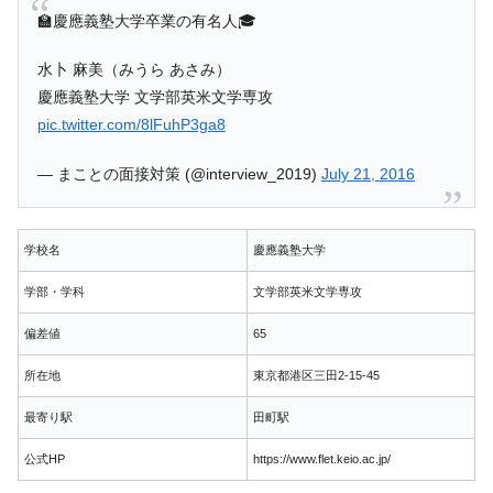
🏫慶應義塾大学卒業の有名人🎓
水卜 麻美（みうら あさみ）
慶應義塾大学 文学部英米文学専攻
pic.twitter.com/8lFuhP3ga8
— まことの面接対策 (@interview_2019)
July 21, 2016
学校名
慶應義塾大学
学部・学科
文学部英米文学専攻
偏差値
65
所在地
東京都港区三田2-15-45
最寄り駅
田町駅
公式HP
https://www.flet.keio.ac.jp/