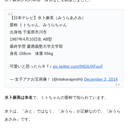
【日本テレビ】水卜麻美（みうらあさみ）
愛称 ミトちゃん、みうらちゃん
出身地 千葉県市川市
1987年4月10日生 AB型
最終学歴 慶應義塾大学文学部
身長 158cm 体重 55kg
可愛いと思ったらＲＴ♪
pic.twitter.com/INGIUXFauF
— 女子アナお宝画像！ (@otakarajyoshi)
December 3, 2014
水卜麻美は本名
で、ミトちゃんの愛称で知られています。
水卜は、「みと」ではなく、「みうら」が正解なので、『みうら
あさみ』です。