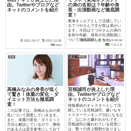
由。Twitterやブログなど
の弟の名前は？年齢や身
ネットのコメントを紹介
長・出演動画など徹底調
査！
東海オンエアとして活躍してい
るてつやさんですが実は弟がい
ます。今回はてつやさんの弟の
名前や年齢、身長や出演動画に
ついて徹底調査しました。
2023.07.25
2023.08.08
2021.03.17
2021.12.28
ベロニカ
mori
芸能
炎上・神対応
高橋みなみの身長が低く
宮根誠司が炎上した理
て驚き！体重の変化・ダ
由。Twitterやブログなど
イエット方法も徹底調
ネットのコメントを紹介
査！
情報番組のキャスターとして活
躍している宮根誠司。嫌いなキ
この記事では、高橋みなみの身
ャスターランキング1位になるな
長について調査していきます。
ど、なにかと嫌われがちです。
また、体重の変化・ダイエット
宮根誠司が嫌われている背景に
方法も解説しているので、興味
は、数々の炎上騒動がありまし
のある人は是非参考にしてみて