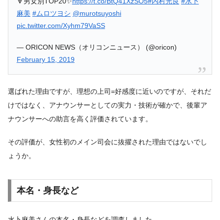
🔻男女別TOP20✨
https://t.co/BtQ41XzSO5
#内村光良
#水卜
麻美
#ムロツヨシ
@murotsuyoshi
pic.twitter.com/Xyhm79VaSS
— ORICON NEWS（オリコンニュース） (@oricon)
February 15, 2019
選ばれた理由ですが、理想の上司=好感度に近いのですが、それだ
けではなく、アナウンサーとしての実力・技術が確かで、後輩ア
ナウンサーへの助言を高く評価されています。
その評価が、女性初のメイン司会に抜擢された理由ではないでし
ょうか。
本名・身長など
水卜麻美さんの本名・身長などを調査しました。