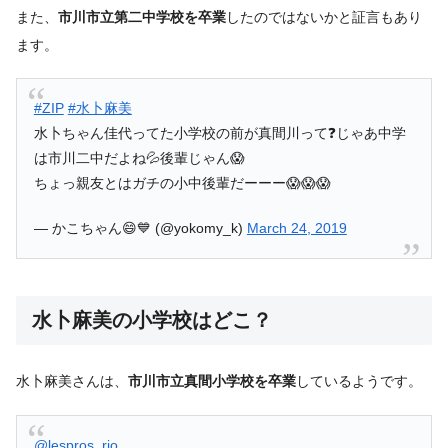
また、
市川市立第二中学校を卒業
したのではないかと証言もあり
ます。
#ZIP
#水卜麻美
水卜ちゃん佳代ってた小学校の前が真間川って❓️じゃあ中学
は市川二中だよね💦後輩じゃん😱
ちょっ親友とはガチの小中後輩だーーー😱😱😱
— かこちゃん😄💙 (@yokomy_k)
March 24, 2019
水卜麻美の小学校はどこ？
水卜麻美さんは、
市川市立真間小学校を卒業
しているようです。
@lespros_rio