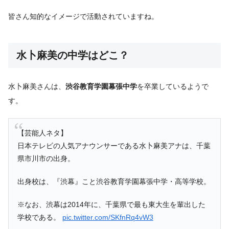
皆さん知的なイメージで活動されていますね。
水卜麻美の中学はどこ？
水卜麻美さんは、
渋谷教育学園幕張中学
を卒業しているようで
す。
【芸能人ネタ】
日本テレビの人気アナウンサーである水卜麻美アナは、千葉
県市川市の出身。
出身校は、『渋幕』こと渋谷教育学園幕張中学・高等学校。
※なお、渋幕は2014年に、千葉県で最も東大生を輩出した
学校である。
pic.twitter.com/SKfnRq4vW3