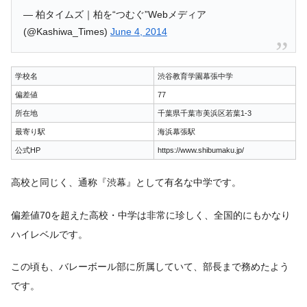
— 柏タイムズ｜柏を“つむぐ”Webメディア
(@Kashiwa_Times)
June 4, 2014
学校名
渋谷教育学園幕張中学
偏差値
77
所在地
千葉県千葉市美浜区若葉1-3
最寄り駅
海浜幕張駅
公式HP
https://www.shibumaku.jp/
高校と同じく、通称『渋幕』として有名な中学です。
偏差値70を超えた高校・中学は非常に珍しく、全国的にもかなり
ハイレベルです。
この頃も、バレーボール部に所属していて、部長まで務めたよう
です。