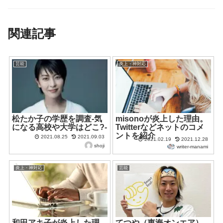
大学はどこ？経歴や本
むリスクも解説
名や身長も調査！
関連記事
芸能
炎上・神対応
松たか子の学歴を調査-気
misonoが炎上した理由。
になる高校や大学はどこ?-
Twitterなどネットのコメ
ントを紹介
2021.08.25
2021.09.03
2021.02.19
2021.12.28
shoji
writer-manami
炎上・神対応
芸能
和田アキ子が炎上した理
てつや（東海オンエア）