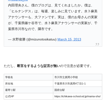
内田理央さん、僕のブログは、見てくれましたか。僕は、
「ヒルナンデス」は、毎週、楽しみに見ています。水卜麻美
アナウンサーも、大ファンです。実は、僕のお母さんの実家
が、千葉県鎌ケ谷市で、水卜麻美アナウンサーの実家が、千
葉県市川市なので、隣市です。
— 水野俊勝 (@mizunotosikatuu)
March 15, 2013
ただし、
断言をするような証言が無い
ので注意が必要です。
学校名
市川市立真間小学校
所在地
千葉県市川市真間4丁目1-1
最寄り駅
国府台駅
公式HP
https://ichikawa-school.ed.jp/mama-sho/