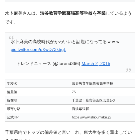
水卜麻美さんは、
渋谷教育学園幕張高等学校を卒業
しているよう
です。
水卜麻美の高校時代がかわいいと話題になってるｗｗｗ
pic.twitter.com/uKwD73k5gL
— トレンドニュース (@torend366)
March 2, 2015
学校名
渋谷教育学園幕張高等学校
偏差値
75
所在地
千葉県千葉市美浜区若葉1-3
最寄り駅
海浜幕張駅
公式HP
https://www.shibumaku.jp/
千葉県内でトップの偏差値と言い れ、東大生を多く輩出してい