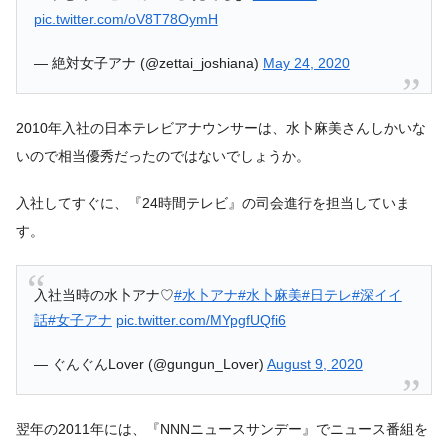
pic.twitter.com/oV8T78OymH
— 絶対女子アナ (@zettai_joshiana)
May 24, 2020
2010年入社の日本テレビアナウンサーは、水卜麻美さんしかいな
いので相当優秀だったのではないでしょうか。
入社してすぐに、『24時間テレビ』の司会進行を担当していま
す。
入社当時の水卜アナ♡
#水卜アナ
#水卜麻美
#日テレ
#深イイ
話
#女子アナ
pic.twitter.com/MYpgfUQfi6
— ぐんぐんLover (@gungun_Lover)
August 9, 2020
翌年の2011年には、『NNNニュースサンデー』でニュース番組を