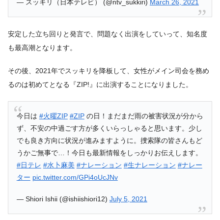
— スッキリ（日本テレビ） (@ntv_sukkiri)
March 26, 2021
安定した立ち回りと発言で、問題なく出演をしていって、知名度
も最高潮となります。
その後、2021年でスッキリを降板して、女性がメイン司会を務め
るのは初めてとなる『ZIP!』に出演することになりました。
今日は
#火曜ZIP
#ZIP
の日！まだまだ雨の被害状況が分から
ず、不安の中過ごす方が多くいらっしゃると思います。少し
でも良き方向に状況が進みますように。捜索隊の皆さんもど
うかご無事で…！今日も最新情報をしっかりお伝えします。
#日テレ
#水卜麻美
#ナレーション
#生ナレーション
#ナレー
ター
pic.twitter.com/GPi4oUcJNv
— Shiori Ishii (@ishiishiori12)
July 5, 2021